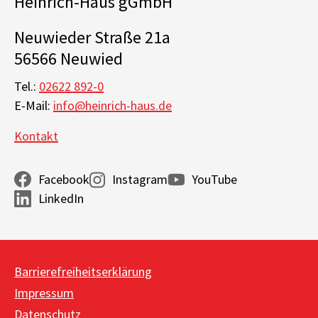
Heinrich-Haus gGmbH
Neuwieder Straße 21a
56566 Neuwied
Tel.:
02622 892-0
E-Mail:
info@heinrich-haus.de
Kontakt
Facebook
Instagram
YouTube
LinkedIn
Barrierefreiheitserklärung
Impressum
Datenschutz